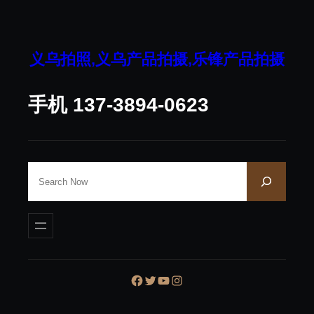
跳
至
内
义乌拍照,义乌产品拍摄,乐锋产品拍摄
容
手机 137-3894-0623
S
e
a
r
c
h
Facebook
Twitter
YouTube
Instagram