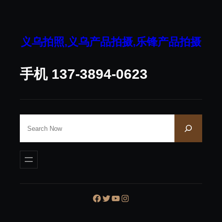
跳
至
内
义乌拍照,义乌产品拍摄,乐锋产品拍摄
容
手机 137-3894-0623
S
e
a
r
c
h
Facebook
Twitter
YouTube
Instagram