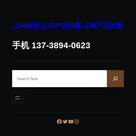
跳
至
内
义乌拍照,义乌产品拍摄,乐锋产品拍摄
容
手机 137-3894-0623
S
e
a
r
c
h
Facebook
Twitter
YouTube
Instagram