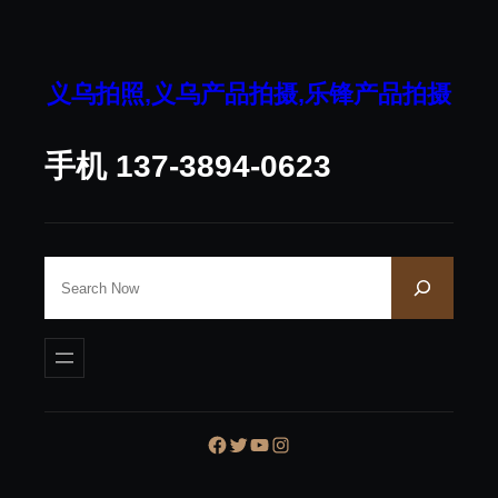
跳
至
内
义乌拍照,义乌产品拍摄,乐锋产品拍摄
容
手机 137-3894-0623
S
e
a
r
c
h
Facebook
Twitter
YouTube
Instagram