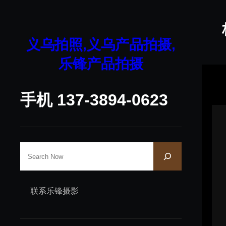
跳
至
内
义乌拍照,义乌产品拍摄,
容
乐锋产品拍摄
手机 137-3894-0623
S
e
a
联系乐锋摄影
r
c
h