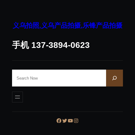
跳
至
内
义乌拍照,义乌产品拍摄,乐锋产品拍摄
容
手机 137-3894-0623
S
e
a
r
c
h
Facebook
Twitter
YouTube
Instagram